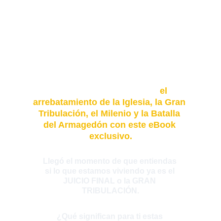
Incluso sin ninguna formación 
teológica, podrás comprender en 
profundidad SECRETO DE LA LÍNEA 
DE TIEMPO PROFÉTICA: 
el 
arrebatamiento de la Iglesia, la Gran 
Tribulación, el Milenio y la Batalla 
del Armagedón con este eBook 
exclusivo.
Llegó el momento de que entiendas 
si lo que estamos viviendo ya es el 
JUICIO FINAL
 o la 
GRAN 
TRIBULACIÓN
.
¿Qué significan para ti estas 