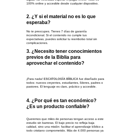
100% online y accesible desde cualquier dispositivo.
2. ¿Y si el material no es lo que 
esperaba?
No te preocupes. Tienes 7 días de garantía 
incondicional. Si el contenido no cumple tus 
expectativas, puedes solicitar tu reembolso total sin 
complicaciones.
3. ¿Necesito tener conocimientos 
previos de la Biblia para 
aprovechar el contenido?
¡Para nada! 
ESCATOLOGÍA BÍBLICA
 fue diseñado para 
todos: nuevos creyentes, estudiantes, líderes, padres o 
pastores. El lenguaje es claro, práctico y accesible.
4. ¿Por qué es tan económico? 
¿Es un producto confiable?
Queremos que miles de personas tengan acceso a este 
estudio sin barreras. El bajo precio no refleja baja 
calidad, sino una misión: facilitar el aprendizaje bíblico a 
todo cristiano comprometido. Más de 4.000 personas ya 